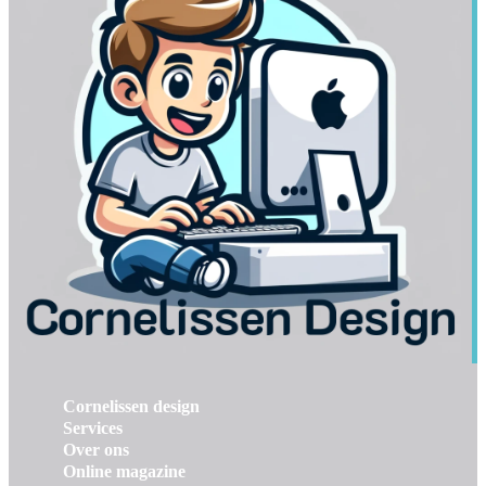
Cornelissen design
Services
Over ons
Online magazine