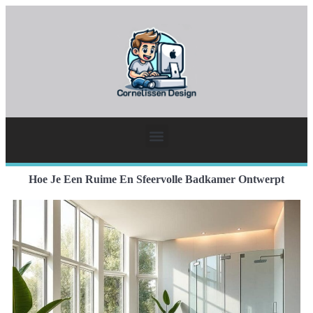
Hoe Je Een Ruime En Sfeervolle Badkamer Ontwerpt