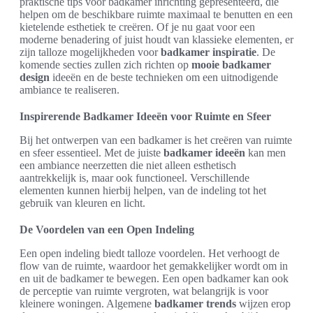
praktische tips voor badkamer inrichting gepresenteerd, die
helpen om de beschikbare ruimte maximaal te benutten en een
kietelende esthetiek te creëren. Of je nu gaat voor een
moderne benadering of juist houdt van klassieke elementen, er
zijn talloze mogelijkheden voor
badkamer inspiratie
. De
komende secties zullen zich richten op
mooie badkamer
design
ideeën en de beste technieken om een uitnodigende
ambiance te realiseren.
Inspirerende Badkamer Ideeën voor Ruimte en Sfeer
Bij het ontwerpen van een badkamer is het creëren van ruimte
en sfeer essentieel. Met de juiste
badkamer ideeën
kan men
een ambiance neerzetten die niet alleen esthetisch
aantrekkelijk is, maar ook functioneel. Verschillende
elementen kunnen hierbij helpen, van de indeling tot het
gebruik van kleuren en licht.
De Voordelen van een Open Indeling
Een open indeling biedt talloze voordelen. Het verhoogt de
flow van de ruimte, waardoor het gemakkelijker wordt om in
en uit de badkamer te bewegen. Een open badkamer kan ook
de perceptie van ruimte vergroten, wat belangrijk is voor
kleinere woningen. Algemene
badkamer trends
wijzen erop