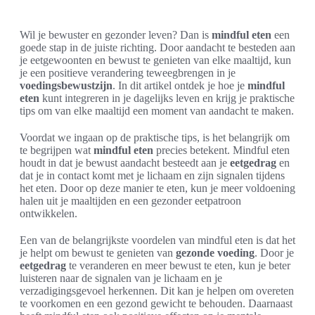
Wil je bewuster en gezonder leven? Dan is
mindful eten
een
goede stap in de juiste richting. Door aandacht te besteden aan
je eetgewoonten en bewust te genieten van elke maaltijd, kun
je een positieve verandering teweegbrengen in je
voedingsbewustzijn
. In dit artikel ontdek je hoe je
mindful
eten
kunt integreren in je dagelijks leven en krijg je praktische
tips om van elke maaltijd een moment van aandacht te maken.
Voordat we ingaan op de praktische tips, is het belangrijk om
te begrijpen wat
mindful eten
precies betekent. Mindful eten
houdt in dat je bewust aandacht besteedt aan je
eetgedrag
en
dat je in contact komt met je lichaam en zijn signalen tijdens
het eten. Door op deze manier te eten, kun je meer voldoening
halen uit je maaltijden en een gezonder eetpatroon
ontwikkelen.
Een van de belangrijkste voordelen van mindful eten is dat het
je helpt om bewust te genieten van
gezonde voeding
. Door je
eetgedrag
te veranderen en meer bewust te eten, kun je beter
luisteren naar de signalen van je lichaam en je
verzadigingsgevoel herkennen. Dit kan je helpen om overeten
te voorkomen en een gezond gewicht te behouden. Daarnaast