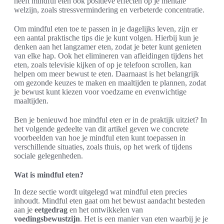
heeft mindful eten ook positieve effecten op je mentale
welzijn, zoals stressvermindering en verbeterde concentratie.
Om mindful eten toe te passen in je dagelijks leven, zijn er
een aantal praktische tips die je kunt volgen. Hierbij kun je
denken aan het langzamer eten, zodat je beter kunt genieten
van elke hap. Ook het elimineren van afleidingen tijdens het
eten, zoals televisie kijken of op je telefoon scrollen, kan
helpen om meer bewust te eten. Daarnaast is het belangrijk
om gezonde keuzes te maken en maaltijden te plannen, zodat
je bewust kunt kiezen voor voedzame en evenwichtige
maaltijden.
Ben je benieuwd hoe mindful eten er in de praktijk uitziet? In
het volgende gedeelte van dit artikel geven we concrete
voorbeelden van hoe je mindful eten kunt toepassen in
verschillende situaties, zoals thuis, op het werk of tijdens
sociale gelegenheden.
Wat is mindful eten?
In deze sectie wordt uitgelegd wat mindful eten precies
inhoudt. Mindful eten gaat om het bewust aandacht besteden
aan je
eetgedrag
en het ontwikkelen van
voedingsbewustzijn
. Het is een manier van eten waarbij je je