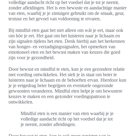
volledige aandacht richt op het voedsel dat je tot je neemt,
zonder afleidingen. Het is een bewuste en aandachtige manier
van eten, waarbij je je zintuigen gebruikt om de smaak, geur,
textuur en het gevoel van voldoening te ervaren.
Bij mindful eten gaat het niet alleen om wát je eet, maar ook
om hóe je eet. Het gaat om het luisteren naar je lichaam en
zijn signalen tijdens het eten. Denk hierbij aan het herkennen
van honger- en verzadigingssignalen, het opmerken van
emotioneel eten en het bewust maken van keuzes die goed
zijn voor je gezondheid.
Door bewust en mindful te eten, kun je een gezondere relatie
met voeding ontwikkelen. Het stelt je in staat om beter te
luisteren naar je lichaam en de behoeften ervan. Hierdoor kun
je je eetgedrag beter begrijpen en eventuele ongezonde
gewoonten veranderen. Mindful eten helpt je om bewustere
keuzes te maken en een gezonder voedingspatroon te
ontwikkelen.
Mindful eten is een manier van eten waarbij je je
volledige aandacht richt op het voedsel dat je tot
je neemt, zonder afleidingen.
Door bewust te eten, kun je ook meer genieten van je