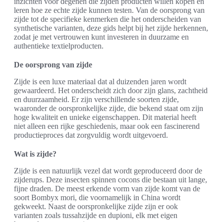
inzichten voor degenen die zijden producten willen kopen en
leren hoe ze echte zijde kunnen testen. Van de oorsprong van
zijde tot de specifieke kenmerken die het onderscheiden van
synthetische varianten, deze gids helpt bij het zijde herkennen,
zodat je met vertrouwen kunt investeren in duurzame en
authentieke textielproducten.
De oorsprong van zijde
Zijde is een luxe materiaal dat al duizenden jaren wordt
gewaardeerd. Het onderscheidt zich door zijn glans, zachtheid
en duurzaamheid. Er zijn verschillende soorten zijde,
waaronder de oorspronkelijke zijde, die bekend staat om zijn
hoge kwaliteit en unieke eigenschappen. Dit material heeft
niet alleen een rijke geschiedenis, maar ook een fascinerend
productieproces dat zorgvuldig wordt uitgevoerd.
Wat is zijde?
Zijde is een natuurlijk vezel dat wordt geproduceerd door de
zijderups. Deze insecten spinnen cocons die bestaan uit lange,
fijne draden. De meest erkende vorm van zijde komt van de
soort Bombyx mori, die voornamelijk in China wordt
gekweekt. Naast de oorspronkelijke zijde zijn er ook
varianten zoals tussahzijde en dupioni, elk met eigen