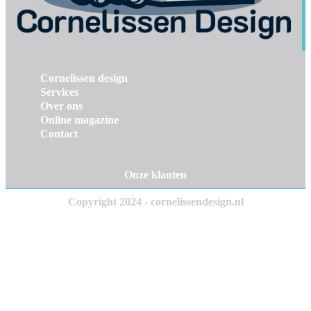
Cornelissen design
Services
Over ons
Online magazine
Contact
Onze klanten
Copyright 2024 - cornelissendesign.nl