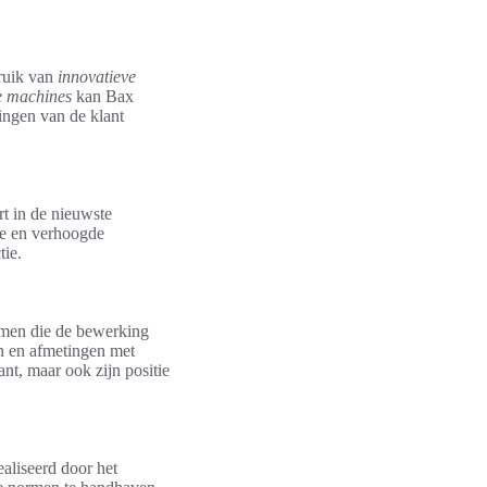
bruik van
innovatieve
e machines
kan Bax
ingen van de klant
rt in de nieuwste
sie en verhoogde
tie.
emen die de bewerking
n en afmetingen met
ant, maar ook zijn positie
ealiseerd door het