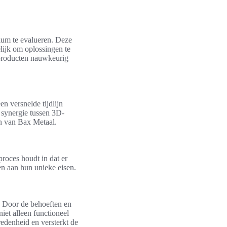
ium te evalueren. Deze
lijk om oplossingen te
dproducten nauwkeurig
n versnelde tijdlijn
 synergie tussen 3D-
en van Bax Metaal.
roces houdt in dat er
en aan hun unieke eisen.
. Door de behoeften en
iet alleen functioneel
edenheid en versterkt de