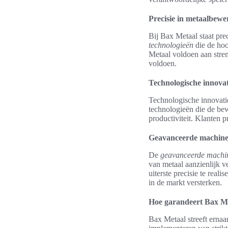
Precisie in metaalbewe
Bij Bax Metaal staat pre
technologieën
die de ho
Metaal voldoen aan stre
voldoen.
Technologische innovat
Technologische innovatie
technologieën die de bew
productiviteit. Klanten p
Geavanceerde machine
De
geavanceerde machi
van metaal aanzienlijk 
uiterste precisie te real
in de markt versterken.
Hoe garandeert Bax Met
Bax Metaal streeft ernaa