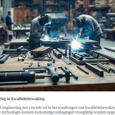
ing in kwaliteitsbewaking
-engineering een cruciale rol in het waarborgen van kwaliteitsbewakin
 technologie kunnen toekomstige uitdagingen vroegtijdig worden opg