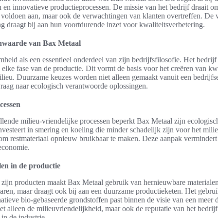
en innovatieve productieprocessen. De missie van het bedrijf draait o
n voldoen aan, maar ook de verwachtingen van klanten overtreffen. De 
ng draagt bij aan hun voortdurende inzet voor kwaliteitsverbetering.
nwaarde van Bax Metaal
eid als een essentieel onderdeel van zijn bedrijfsfilosofie. Het bedrijf 
n elke fase van de productie. Dit vormt de basis voor het creëren van kw
lieu. Duurzame keuzes worden niet alleen gemaakt vanuit een bedrijfs
vraag naar ecologisch verantwoorde oplossingen.
ocessen
lende milieu-vriendelijke processen beperkt Bax Metaal zijn ecologisc
investeert in smering en koeling die minder schadelijk zijn voor het mili
 om restmateriaal opnieuw bruikbaar te maken. Deze aanpak vermindert 
 economie.
en in de productie
 zijn producten maakt Bax Metaal gebruik van hernieuwbare materialen. 
aren, maar draagt ook bij aan een duurzame productieketen. Het gebrui
rnatieve bio-gebaseerde grondstoffen past binnen de visie van een meer
t alleen de milieuvriendelijkheid, maar ook de reputatie van het bedrijf
in de industrie.