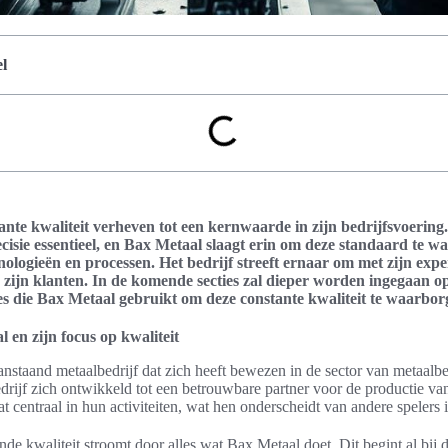
l
ante kwaliteit verheven tot een kernwaarde in zijn bedrijfsvoering
cisie essentieel, en Bax Metaal slaagt erin om deze standaard te 
ologieën en processen. Het bedrijf streeft ernaar om met zijn expe
n zijn klanten. In de komende secties zal dieper worden ingegaan o
es die Bax Metaal gebruikt om deze constante kwaliteit te waarbor
l en zijn focus op kwaliteit
nstaand metaalbedrijf dat zich heeft bewezen in de sector van metaalb
edrijf zich ontwikkeld tot een betrouwbare partner voor de productie v
at centraal in hun activiteiten, wat hen onderscheidt van andere spelers i
nde kwaliteit stroomt door alles wat Bax Metaal doet. Dit begint al bij