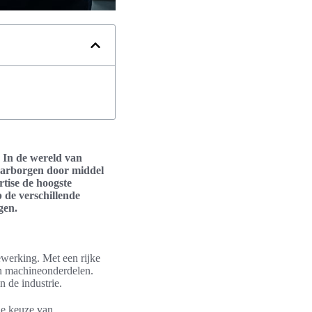
. In de wereld van
waarborgen door middel
rtise de hoogste
p de verschillende
gen.
ewerking. Met een rijke
an machineonderdelen.
n de industrie.
 de keuze van