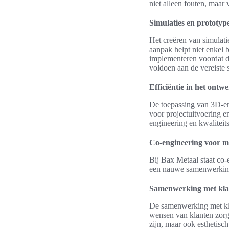
niet alleen fouten, maar 
Simulaties en prototyp
Het creëren van simulati
aanpak helpt niet enkel 
implementeren voordat d
voldoen aan de vereiste s
Efficiëntie in het ontw
De toepassing van 3D-engi
voor projectuitvoering e
engineering en kwalitei
Co-engineering voor 
Bij Bax Metaal staat co-
een nauwe samenwerking p
Samenwerking met kla
De samenwerking met kla
wensen van klanten zorgv
zijn, maar ook esthetisc