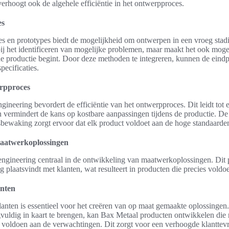
verhoogt ook de algehele efficiëntie in het ontwerpproces.
es
es en prototypes biedt de mogelijkheid om ontwerpen in een vroeg stad
bij het identificeren van mogelijke problemen, maar maakt het ook moge
e productie begint. Door deze methoden te integreren, kunnen de ein
pecificaties.
erpproces
neering bevordert de efficiëntie van het ontwerpproces. Dit leidt tot ee
n vermindert de kans op kostbare aanpassingen tijdens de productie. De
tsbewaking zorgt ervoor dat elk product voldoet aan de hoge standaard
maatwerkoplossingen
engineering centraal in de ontwikkeling van maatwerkoplossingen. Dit p
laatsvindt met klanten, wat resulteert in producten die precies voldo
nten
nten is essentieel voor het creëren van op maat gemaakte oplossingen
uldig in kaart te brengen, kan Bax Metaal producten ontwikkelen die n
h voldoen aan de verwachtingen. Dit zorgt voor een verhoogde klanttevr