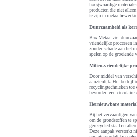
hoogwaardige materialen 
producten die niet allee
te zijn in metaalbewerki
Duurzaamheid als ker
Bax Metaal ziet duurzaamh
vriendelijke processen i
zonder schade aan het mi
spelen op de groeiende 
Milieu-vriendelijke pr
Door middel van verschil
aanzienlijk. Het bedrijf 
recyclingtechnieken toe
bevordert een circulaire
Hernieuwbare material
Bij het vervaardigen van
om de grondstoffen te sp
gerecycled staal en alte
Deze aanpak versterkt nie
verantwoordelijke speler 