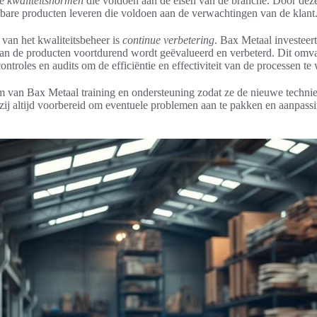
te
kwaliteitsnormen
die voldoen aan de eisen van de branche. Door dez
are producten leveren die voldoen aan de verwachtingen van de klant
 van het kwaliteitsbeheer is
continue verbetering
. Bax Metaal investeert
van de producten voortdurend wordt geëvalueerd en verbeterd. Dit omva
ontroles en audits om de efficiëntie en effectiviteit van de processen t
am van Bax Metaal training en ondersteuning zodat ze de nieuwe techni
 zij altijd voorbereid om eventuele problemen aan te pakken en aanpass