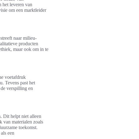
m het leveren van
visie om een marktleider
streeft naar milieu-
alitatieve producten
ethiek, maar ook om in te
he voetafdruk
eu. Tevens past het
de verspilling en
Dit helpt niet alleen
k van materialen zoals
 duurzame toekomst.
 als een