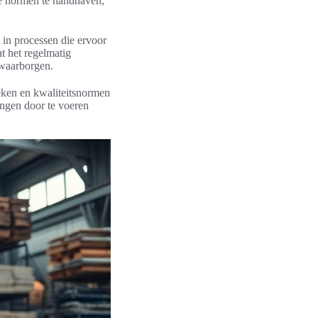
e normen te handhaven,
.
 in processen die ervoor
t het regelmatig
e waarborgen.
eken en kwaliteitsnormen
ingen door te voeren