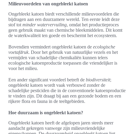
Milieuvoordelen van ongebleekt katoen
Ongebleekt katoen biedt verschillende milieuvoordelen die
bijdragen aan een duurzamere wereld. Ten eerste leidt deze
stof tot
minder watervervuiling
, omdat het productieproces
geen gebruik maakt van chemische bleekmiddelen. Dit komt
de waterkwaliteit ten goede en beschermt het ecosysteem.
Bovendien vermindert ongebleekt katoen de
ecologische
voetafdruk
. Door het gebruik van natuurlijke vezels en het
vermijden van schadelijke chemikaliën kunnen telers
ecologische katoenproductie toepassen die vriendelijker is
voor het milieu.
Een ander significant voordeel betreft de
biodiversiteit
;
ongebleekt katoen wordt vaak verbouwd zonder de
schadelijke pesticiden die in de conventionele katoenproductie
te vinden zijn. Dit draagt bij aan een gezonde bodem en een
rijkere flora en fauna in de teeltgebieden.
Hoe duurzaam is ongebleekt katoen?
Ongebleekt katoen heeft de afgelopen jaren steeds meer
aandacht gekregen vanwege zijn milieuvriendelijke
eigenschappen. De
duurzaamheid ongebleekt katoen
ligt