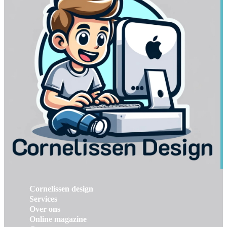
Cornelissen design
Services
Over ons
Online magazine