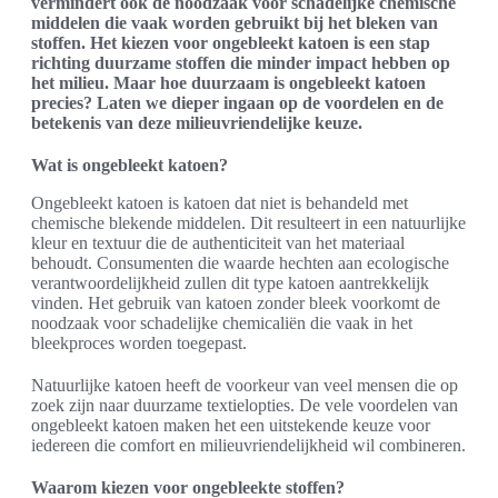
vermindert ook de noodzaak voor schadelijke chemische
middelen die vaak worden gebruikt bij het bleken van
stoffen. Het kiezen voor ongebleekt katoen is een stap
richting duurzame stoffen die minder impact hebben op
het milieu. Maar hoe duurzaam is ongebleekt katoen
precies? Laten we dieper ingaan op de voordelen en de
betekenis van deze milieuvriendelijke keuze.
Wat is ongebleekt katoen?
Ongebleekt katoen is katoen dat niet is behandeld met
chemische blekende middelen. Dit resulteert in een natuurlijke
kleur en textuur die de authenticiteit van het materiaal
behoudt. Consumenten die waarde hechten aan ecologische
verantwoordelijkheid zullen dit type katoen aantrekkelijk
vinden. Het gebruik van katoen zonder bleek voorkomt de
noodzaak voor schadelijke chemicaliën die vaak in het
bleekproces worden toegepast.
Natuurlijke katoen heeft de voorkeur van veel mensen die op
zoek zijn naar duurzame textielopties. De vele voordelen van
ongebleekt katoen maken het een uitstekende keuze voor
iedereen die comfort en milieuvriendelijkheid wil combineren.
Waarom kiezen voor ongebleekte stoffen?