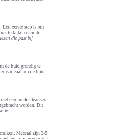
. Een eerste stap is om
 ook te kijken naar de
iezen die past bij
 om de huid grondig te
er is ideaal om de huid
 met een milde cleanser.
angebracht worden. Dit
olie.
bruiken. Meestal zijn 3-5
voelt en zorgt ervoor dat