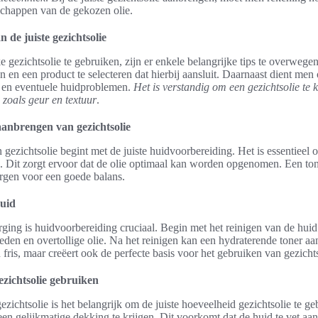
schappen van de gekozen olie.
n de juiste gezichtsolie
 gezichtsolie te gebruiken, zijn er enkele belangrijke tips te overwegen
n en een product te selecteren dat hierbij aansluit. Daarnaast dient men
s en eventuele huidproblemen.
Het is verstandig om een gezichtsolie te k
 zoals geur en textuur
.
anbrengen van gezichtsolie
 gezichtsolie begint met de juiste huidvoorbereiding. Het is essentieel
n. Dit zorgt ervoor dat de olie optimaal kan worden opgenomen. Een ton
orgen voor een goede balans.
huid
ging is huidvoorbereiding cruciaal. Begin met het reinigen van de huid
eden en overtollige olie. Na het reinigen kan een hydraterende toner a
 fris, maar creëert ook de perfecte basis voor het gebruiken van gezichts
ezichtsolie gebruiken
zichtsolie is het belangrijk om de juiste hoeveelheid gezichtsolie te ge
n gelijkmatige dekking te krijgen. Dit voorkomt dat de huid te vet aan