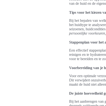
van de huid en de eigen
Tips voor het kiezen va
Bij het bepalen van welke
het huidtype te analysere
seizoenen, huidconditie
persoonlijke voorkeuren,
Stappenplan voor het a
Een effectief stappenplan
reinigen en te hydratere
voor te bereiden en te z
Voorbereiding van je 
Voor een optimale verzor
Dit verwijdert onzuiverh
maakt de huid niet alleen
De juiste hoeveelheid g
Bij het aanbrengen van ge
druppels voldoende om ee