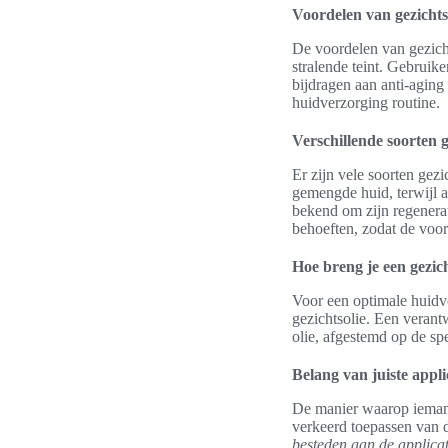
Voordelen van gezichts
De voordelen van gezichts
stralende teint. Gebruik
bijdragen aan anti-aging 
huidverzorging routine.
Verschillende soorten g
Er zijn vele soorten gez
gemengde huid, terwijl a
bekend om zijn regenerat
behoeften, zodat de voo
Hoe breng je een gezic
Voor een optimale huidve
gezichtsolie. Een verantw
olie, afgestemd op de spe
Belang van juiste appli
De manier waarop iemand
verkeerd toepassen van de
besteden aan de applicat