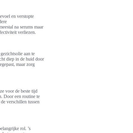
gevoel en verstopte
dere
 meestal na serums maar
ctiviteit verliezen.
gezichtsolie aan te
cht diep in de huid door
oegepast, maar zorg
e voor de beste tijd
n. Door een routine te
de verschillen tussen
langrijke rol. ’s