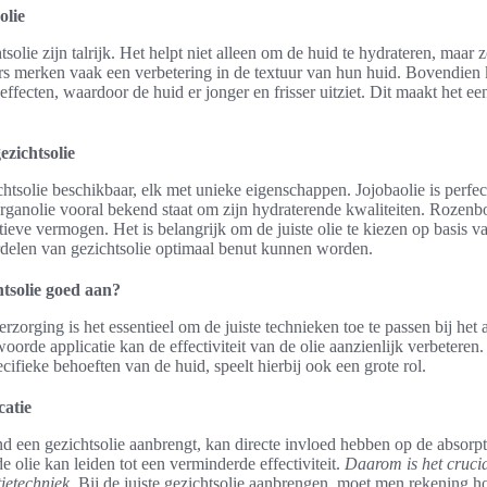
olie
olie zijn talrijk. Het helpt niet alleen om de huid te hydrateren, maar 
ers merken vaak een verbetering in de textuur van hun huid. Bovendien 
effecten, waardoor de huid er jonger en frisser uitziet. Dit maakt het e
ezichtsolie
ichtsolie beschikbaar, elk met unieke eigenschappen. Jojobaolie is perf
rganolie vooral bekend staat om zijn hydraterende kwaliteiten. Rozenbo
ieve vermogen. Het is belangrijk om de juiste olie te kiezen op basis v
rdelen van gezichtsolie optimaal benut kunnen worden.
htsolie goed aan?
rzorging is het essentieel om de juiste technieken toe te passen bij he
oorde applicatie kan de effectiviteit van de olie aanzienlijk verbeteren.
cifieke behoeften van de huid, speelt hierbij ook een grote rol.
catie
 een gezichtsolie aanbrengt, kan directe invloed hebben op de absorpt
 olie kan leiden tot een verminderde effectiviteit.
Daarom is het cruci
ietechniek
. Bij de juiste gezichtsolie aanbrengen, moet men rekening h