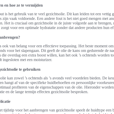
n en hoe ze te vermijden
 is het gebruik van te veel gezichtsolie. Dit kan leiden tot een vettig 
s zijn vaak voldoende. Een andere fout is het niet goed mengen met an
. Het is cruciaal om gezichtsolie in de juiste volgorde aan te brengen,
 zorgt voor een optimale hydratatie zonder dat andere producten hun effe
aanbrengen?
p is ook van belang voor een effectieve toepassing. Het beste moment om 
onds voor het slapengaan. Dit geeft de olie de kans om gedurende de na
 die overdag een extra boost willen, kan het ook ’s ochtends worden t
t ingesloten met een moisturizer.
zichtsolie te gebruiken
olie kan zowel ’s ochtends als ’s avonds veel voordelen bieden. De keuz
gen hangt af van de specifieke huidbehoeften en persoonlijke voorkeure
timaal profiteren van de eigenschappen van de olie. Hieronder worden 
tie en de lange termijn effecten gezichtsolie besproken.
icatie
 tijdstip voor het aanbrengen van gezichtsolie speelt de huidtype een be