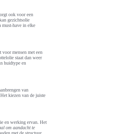
zorgt ook voor een
kan gezichtsolie
en must-have in elke
ect voor mensen met een
ttelolie staat dan weer
an huidtype en
t aanbrengen van
 Het kiezen van de juiste
ie en werking ervan. Het
aal om aandacht te
ouden met de structuur