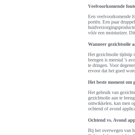
Veelvoorkomende foute
Een veelvoorkomende fout
poriën. Een paar druppel
huidverzorgingsproducten
vóór een moisturizer. Dit
Wanneer gezichtsolie 
Het gezichtsolie tijdsti
brengen is meestal ’s av
te dringen. Voor degenen
ervoor dat het goed word
Het beste moment om ge
Het gebruik van gezichts
gezichtsolie aan te bren
ontwikkelen, kan men op
ochtend of avond applica
Ochtend vs. Avond appl
Bij het overwegen van het