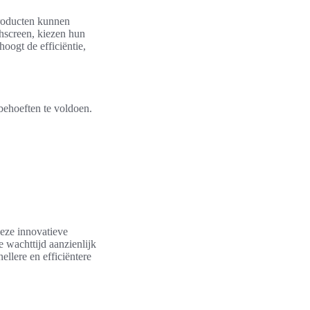
producten kunnen
chscreen, kiezen hun
oogt de efficiëntie,
behoeften te voldoen.
Deze innovatieve
e wachttijd aanzienlijk
llere en efficiëntere