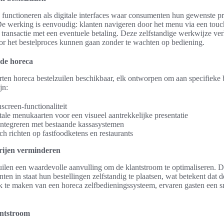
a functioneren als digitale interfaces waar consumenten hun gewenste 
 De werking is eenvoudig: klanten navigeren door het menu via een tou
 transactie met een eventuele betaling. Deze zelfstandige werkwijze verh
or het bestelproces kunnen gaan zonder te wachten op bediening.
 de horeca
orten horeca bestelzuilen beschikbaar, elk ontworpen om aan specifieke 
jn:
creen-functionaliteit
ale menukaarten voor een visueel aantrekkelijke presentatie
 integreren met bestaande kassasystemen
ich richten op fastfoodketens en restaurants
trijen verminderen
zuilen een waardevolle aanvulling om de klantstroom te optimaliseren. 
nten in staat hun bestellingen zelfstandig te plaatsen, wat betekent dat d
 te maken van een horeca zelfbedieningssysteem, ervaren gasten een sne
antstroom