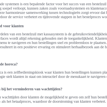
nde systemen is een bepalende factor voor het succes van een bestelzui
 soepel verloopt, kunnen zaken zoals voorraadsystemen en klantenacc
ze harmonieuze samenwerking tussen technologieën zorgt ervoor dat he
rdoor de service verbetert en tijdrovende stappen in het bestelproces w
d voor klanten
delen van een bestelzuil met kassasysteem is de gebruiksvriendelijkheid
rfaces wordt altijd rekening gehouden met de toegankelijkheid. Klante
enu te navigeren en hun bestellingen snel en probleemloos te plaatsen
resulteert in een positieve ervaring en stimuleert herhaalbezoek aan de 
n de horeca?
eca is een zelfbedieningskiosk waar klanten hun bestellingen kunnen pl
ie stelt klanten in staat om interactief door de menukaart te navigeren 
n bij het verminderen van wachttijden?
 wachttijden door klanten de mogelijkheid te geven om zelf hun bestell
l- als het betaalproces, waardoor de doorstroming van klanten verbetert.