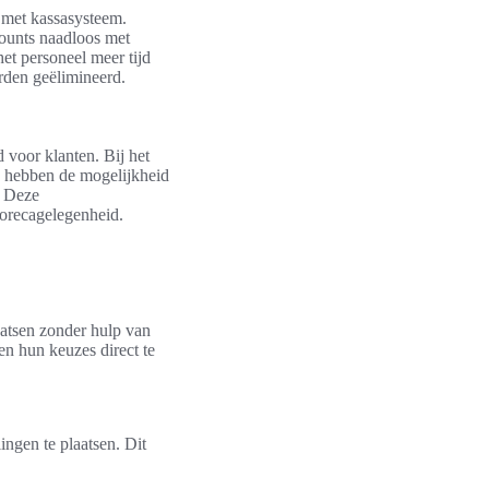
l met kassasysteem.
ounts naadloos met
t personeel meer tijd
orden geëlimineerd.
 voor klanten. Bij het
n hebben de mogelijkheid
. Deze
horecagelegenheid.
aatsen zonder hulp van
en hun keuzes direct te
ingen te plaatsen. Dit