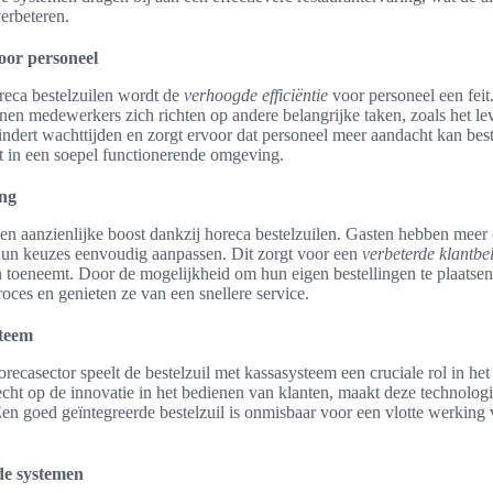
erbeteren.
voor personeel
reca bestelzuilen wordt de
verhoogde efficiëntie
voor personeel een feit
nen medewerkers zich richten op andere belangrijke taken, zoals het le
indert wachttijden en zorgt ervoor dat personeel meer aandacht kan best
rt in een soepel functionerende omgeving.
ing
een aanzienlijke boost dankzij horeca bestelzuilen. Gasten hebben meer
hun keuzes eenvoudig aanpassen. Dit zorgt voor een
verbeterde klantbe
 toeneemt. Door de mogelijkheid om hun eigen bestellingen te plaatsen
roces en genieten ze van een snellere service.
steem
recasector speelt de bestelzuil met kassasysteem een cruciale rol in he
echt op de innovatie in het bedienen van klanten, maakt deze technolog
 Een goed geïntegreerde bestelzuil is onmisbaar voor een vlotte werking 
de systemen