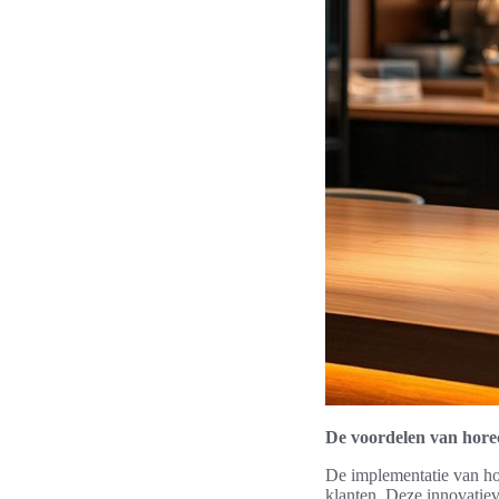
De voordelen van horec
De implementatie van hor
klanten. Deze innovatiev