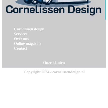
Cornelissen design
Services
Over ons
Online magazine
Contact
Onze klanten
Copyright 2024 - cornelissendesign.nl