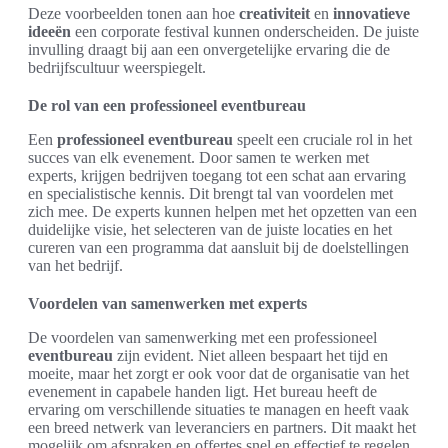
Deze voorbeelden tonen aan hoe
creativiteit
en
innovatieve
ideeën
een corporate festival kunnen onderscheiden. De juiste
invulling draagt bij aan een onvergetelijke ervaring die de
bedrijfscultuur weerspiegelt.
De rol van een professioneel eventbureau
Een
professioneel eventbureau
speelt een cruciale rol in het
succes van elk evenement. Door samen te werken met
experts, krijgen bedrijven toegang tot een schat aan ervaring
en specialistische kennis. Dit brengt tal van voordelen met
zich mee. De experts kunnen helpen met het opzetten van een
duidelijke visie, het selecteren van de juiste locaties en het
cureren van een programma dat aansluit bij de doelstellingen
van het bedrijf.
Voordelen van samenwerken met experts
De voordelen van samenwerking met een professioneel
eventbureau
zijn evident. Niet alleen bespaart het tijd en
moeite, maar het zorgt er ook voor dat de organisatie van het
evenement in capabele handen ligt. Het bureau heeft de
ervaring om verschillende situaties te managen en heeft vaak
een breed netwerk van leveranciers en partners. Dit maakt het
mogelijk om afspraken en offertes snel en effectief te regelen,