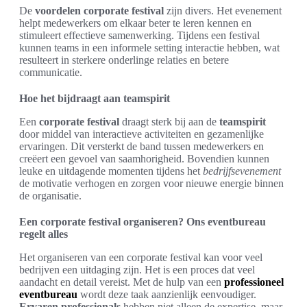
De
voordelen corporate festival
zijn divers. Het evenement
helpt medewerkers om elkaar beter te leren kennen en
stimuleert effectieve samenwerking. Tijdens een festival
kunnen teams in een informele setting interactie hebben, wat
resulteert in sterkere onderlinge relaties en betere
communicatie.
Hoe het bijdraagt aan teamspirit
Een
corporate festival
draagt sterk bij aan de
teamspirit
door middel van interactieve activiteiten en gezamenlijke
ervaringen. Dit versterkt de band tussen medewerkers en
creëert een gevoel van saamhorigheid. Bovendien kunnen
leuke en uitdagende momenten tijdens het
bedrijfsevenement
de motivatie verhogen en zorgen voor nieuwe energie binnen
de organisatie.
Een corporate festival organiseren? Ons eventbureau
regelt alles
Het organiseren van een corporate festival kan voor veel
bedrijven een uitdaging zijn. Het is een proces dat veel
aandacht en detail vereist. Met de hulp van een
professioneel
eventbureau
wordt deze taak aanzienlijk eenvoudiger.
Ervaren professionals
hebben niet alleen de expertise, maar