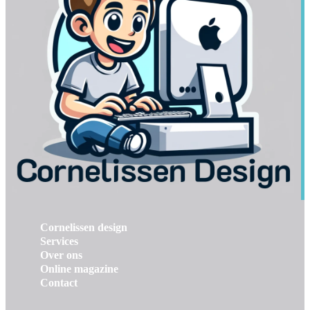
Cornelissen design
Services
Over ons
Online magazine
Contact