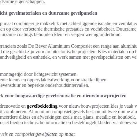
udsarme eigenschappen.
wicht gevelmaterialen en duurzame gevelpanelen
 maat combineer je makkelijk met achterliggende isolatie en ventilatie
ten op door verbeterde thermische prestaties en vochtbeheer. Duurzam
duurzame coatings behouden kleur en vergen weinig onderhoud.
veranciers zoals De Bever Aluminium Composiet een range aan alumin
die geschikt zijn voor architectonische projecten. Kies materialen op 
brandveiligheid en esthetiek, en werk samen met gevelspecialisten om vei
 montagetijd door lichtgewicht systemen.
tente kleur- en oppervlakteafwerking voor strakke lijnen.
 levensduur en beperkte onderhoudsintervallen.
k voor hoogwaardige gevelrenovatie en nieuwbouwprojecten
lrenovatie en
gevelbekleding
voor nieuwbouwprojecten kies je vaak vo
iteit combineren. Aluminium composiet gevels bestaan uit twee dunne a
n meerdere diktes en afwerkingen zoals mat, glans, metallic en houtlook
et bieden technische informatie en bestelmogelijkheden via debeveral
els en composiet gevelplaten op maat