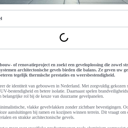
l
bouw- of renovatieproject en zoekt een geveloplossing die zowel s
lsystemen architectonische gevels bieden die balans. Ze geven uw
eteren tegelijk thermische prestaties en weersbestendigheid.
eer de identiteit van gebouwen in Nederland. Met zorgvuldig gekozen 
UV-bestendigheid en betere isolatie. Daarnaast spelen brandveiligheidsc
 belangrijke rol bij de keuze van duurzame gevelpanelen.
inimalistische, vlakke gevelvlakken zonder zichtbare bevestigingen. Oo
loze aansluitingen bij ramen en kozijnen winnen terrein. Dit vraagt om
rialen en strakke architectonische gevels.