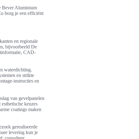
 De Bever Aluminium
 borg je een efficiënt
kanten en regionale
en, bijvoorbeeld De
ctinformatie, CAD-
en waterdichting.
stemen en strikte
ntage-instructies en
opslag van gevelpanelen
 esthetische keuzes
sarme coatings maken
Bezoek gerealiseerde
bare levering kun je
d; consulteer