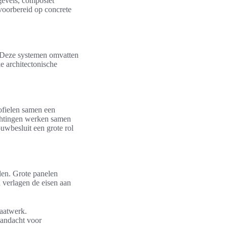
gevels, composiet
voorbereid op concrete
. Deze systemen omvatten
ke architectonische
fielen samen een
ichtingen werken samen
uwbesluit een grote rol
len. Grote panelen
n verlagen de eisen aan
aatwerk.
aandacht voor