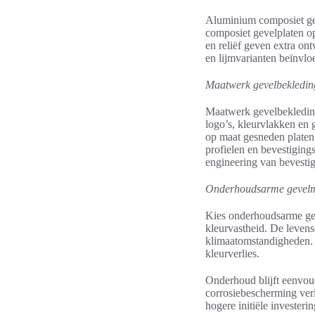
Aluminium composiet gev
composiet gevelplaten o
en reliëf geven extra on
en lijmvarianten beïnvlo
Maatwerk gevelbekleding
Maatwerk gevelbekleding 
logo’s, kleurvlakken en 
op maat gesneden plate
profielen en bevestiging
engineering van bevesti
Onderhoudsarme gevelma
Kies onderhoudsarme ge
kleurvastheid. De levens
klimaatomstandigheden. 
kleurverlies.
Onderhoud blijft eenvoud
corrosiebescherming ver
hogere initiële invester