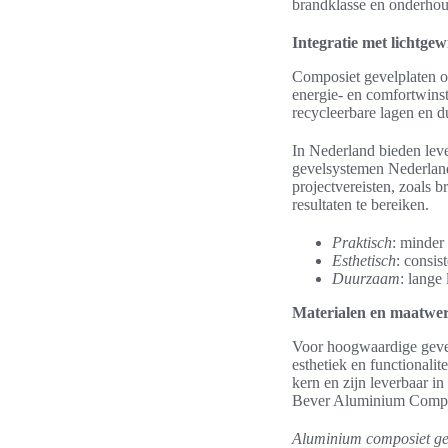
brandklasse en onderho
Integratie met lichtge
Composiet gevelplaten op
energie- en comfortwins
recycleerbare lagen en 
In Nederland bieden le
gevelsystemen Nederland 
projectvereisten, zoals 
resultaten te bereiken.
Praktisch
: minder
Esthetisch
: consis
Duurzaam
: lange
Materialen en maatwer
Voor hoogwaardige geve
esthetiek en functional
kern en zijn leverbaar i
Bever Aluminium Composi
Aluminium composiet gev