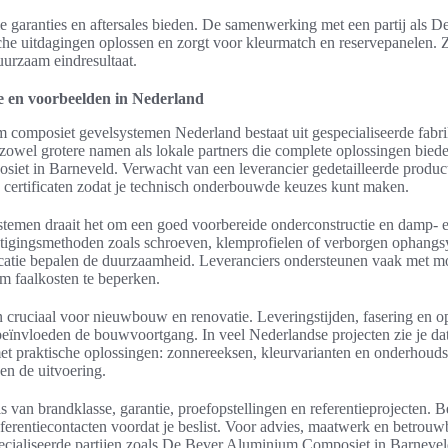
ie garanties en aftersales bieden. De samenwerking met een partij als
he uitdagingen oplossen en zorgt voor kleurmatch en reservepanelen. Zo
urzaam eindresultaat.
tie en voorbeelden in Nederland
 composiet gevelsystemen Nederland bestaat uit gespecialiseerde fabri
t zowel grotere namen als lokale partners die complete oplossingen bied
et in Barneveld. Verwacht van een leverancier gedetailleerde produ
n certificaten zodat je technisch onderbouwde keuzes kunt maken.
systemen draait het om een goed voorbereide onderconstructie en damp- 
igingsmethoden zoals schroeven, klemprofielen of verborgen ophangsy
ocatie bepalen de duurzaamheid. Leveranciers ondersteunen vaak met mo
m faalkosten te beperken.
jn cruciaal voor nieuwbouw en renovatie. Leveringstijden, fasering en 
eïnvloeden de bouwvoortgang. In veel Nederlandse projecten zie je dat
 praktische oplossingen: zonnereeksen, kleurvarianten en onderhoud
en de uitvoering.
is van brandklasse, garantie, proefopstellingen en referentieprojecten. 
ferentiecontacten voordat je beslist. Voor advies, maatwerk en betrouw
ecialiseerde partijen zoals De Bever Aluminium Composiet in Barnevel