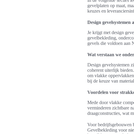
In de volgende secties l
gevelplaten op maat, ma
keuzes en leveranciersin
Design gevelsystemen a
Je krijgt met design ge
gevelbekleding, ondercons
gevels die voldoen aan N
Wat verstaan we onder
Design gevelsystemen z
coherent uiterlijk bied
om vlakke oppervlakken 
bij de keuze van materia
Voordelen voor strakk
Mede door vlakke compos
verminderen zichtbare na
draagconstructies, wat m
Voor bedrijfsgebouwen b
Gevelbekleding voor ni