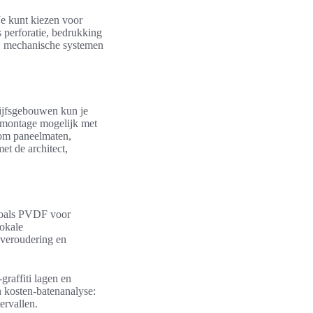
Je kunt kiezen voor
 perforatie, bedrukking
s: mechanische systemen
rijfsgebouwen kun je
ze montage mogelijk met
om paneelmaten,
t de architect,
zoals PVDF voor
lokale
 veroudering en
graffiti lagen en
 kosten-batenanalyse:
ervallen.