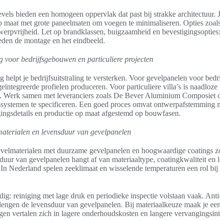
els bieden een homogeen oppervlak dat past bij strakke architectuur. 
p maat met grote paneelmaten om voegen te minimaliseren. Opties zoals
twerpvrijheid. Let op brandklassen, buigzaamheid en bevestigingsoptie
eden de montage en het eindbeeld.
 voor bedrijfsgebouwen en particuliere projecten
helpt je bedrijfsuitstraling te versterken. Voor gevelpanelen voor bed
geïntegreerde profielen produceren. Voor particuliere villa’s is naadlo
n. Werk samen met leveranciers zoals De Bever Aluminium Composiet 
ssystemen te specificeren. Een goed proces omvat ontwerpafstemming me
gingsdetails en productie op maat afgestemd op bouwfasen.
terialen en levensduur van gevelpanelen
velmaterialen met duurzame gevelpanelen en hoogwaardige coatings 
duur van gevelpanelen hangt af van materiaaltype, coatingkwaliteit en 
In Nederland spelen zeeklimaat en wisselende temperaturen een rol bij
ig: reiniging met lage druk en periodieke inspectie volstaan vaak. Anti-
lengen de levensduur van gevelpanelen. Bij materiaalkeuze maak je een
ingen vertalen zich in lagere onderhoudskosten en langere vervangingsint