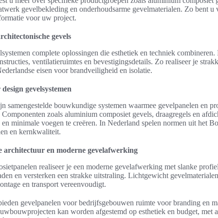
eest u meer over specifieke productgroepen zoals aluminium composiet 
atwerk gevelbekleding en onderhoudsarme gevelmaterialen. Zo bent u 
formatie voor uw project.
rchitectonische gevels
velsystemen complete oplossingen die esthetiek en techniek combineren
tructies, ventilatieruimtes en bevestigingsdetails. Zo realiseer je strak
ederlandse eisen voor brandveiligheid en isolatie.
 design gevelsystemen
ijn samengestelde bouwkundige systemen waarmee gevelpanelen en pro
en. Componenten zoals aluminium composiet gevels, draagregels en afd
en minimale voegen te creëren. In Nederland spelen normen uit het Bo
len en kernkwaliteit.
e architectuur en moderne gevelafwerking
ietpanelen realiseer je een moderne gevelafwerking met slanke profie
den en versterken een strakke uitstraling. Lichtgewicht gevelmateriale
ontage en transport vereenvoudigt.
ieden gevelpanelen voor bedrijfsgebouwen ruimte voor branding en m
euwbouwprojecten kan worden afgestemd op esthetiek en budget, met 