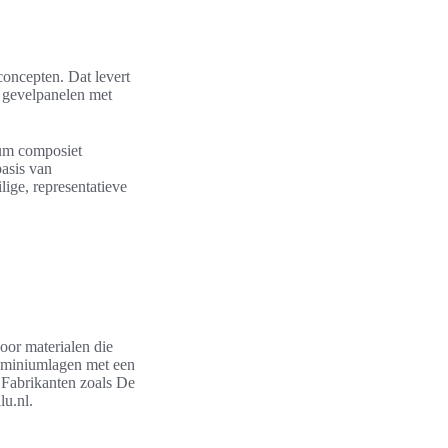
concepten. Dat levert
e gevelpanelen met
ium composiet
basis van
lige, representatieve
or materialen die
luminiumlagen met een
. Fabrikanten zoals De
u.nl.