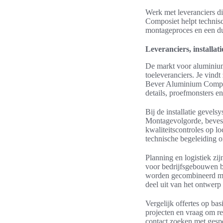
Werk met leveranciers d
Composiet helpt technisc
montageproces en een du
Leveranciers, installa
De markt voor aluminium
toeleveranciers. Je vind
Bever Aluminium Composi
details, proefmonsters e
Bij de installatie gevel
Montagevolgorde, bevest
kwaliteitscontroles op l
technische begeleiding o
Planning en logistiek zi
voor bedrijfsgebouwen b
worden gecombineerd met
deel uit van het ontwerp 
Vergelijk offertes op bas
projecten en vraag om re
contact zoeken met gesp