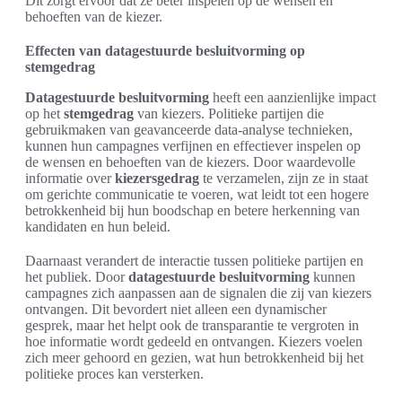
Dit zorgt ervoor dat ze beter inspelen op de wensen en
behoeften van de kiezer.
Effecten van datagestuurde besluitvorming op
stemgedrag
Datagestuurde besluitvorming
heeft een aanzienlijke impact
op het
stemgedrag
van kiezers. Politieke partijen die
gebruikmaken van geavanceerde data-analyse technieken,
kunnen hun campagnes verfijnen en effectiever inspelen op
de wensen en behoeften van de kiezers. Door waardevolle
informatie over
kiezersgedrag
te verzamelen, zijn ze in staat
om gerichte communicatie te voeren, wat leidt tot een hogere
betrokkenheid bij hun boodschap en betere herkenning van
kandidaten en hun beleid.
Daarnaast verandert de interactie tussen politieke partijen en
het publiek. Door
datagestuurde besluitvorming
kunnen
campagnes zich aanpassen aan de signalen die zij van kiezers
ontvangen. Dit bevordert niet alleen een dynamischer
gesprek, maar het helpt ook de transparantie te vergroten in
hoe informatie wordt gedeeld en ontvangen. Kiezers voelen
zich meer gehoord en gezien, wat hun betrokkenheid bij het
politieke proces kan versterken.