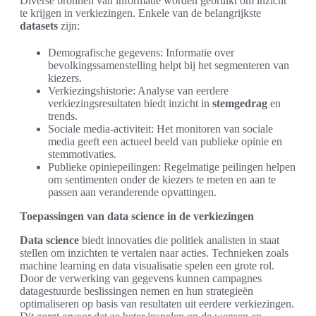
Diverse bronnen van informatie worden gebruikt om inzicht
te krijgen in verkiezingen. Enkele van de belangrijkste
datasets
zijn:
Demografische gegevens: Informatie over
bevolkingssamenstelling helpt bij het segmenteren van
kiezers.
Verkiezingshistorie: Analyse van eerdere
verkiezingsresultaten biedt inzicht in
stemgedrag
en
trends.
Sociale media-activiteit: Het monitoren van sociale
media geeft een actueel beeld van publieke opinie en
stemmotivaties.
Publieke opiniepeilingen: Regelmatige peilingen helpen
om sentimenten onder de kiezers te meten en aan te
passen aan veranderende opvattingen.
Toepassingen van data science in de verkiezingen
Data science
biedt innovaties die politiek analisten in staat
stellen om inzichten te vertalen naar acties. Technieken zoals
machine learning en data visualisatie spelen een grote rol.
Door de verwerking van gegevens kunnen campagnes
datagestuurde beslissingen nemen en hun strategieën
optimaliseren op basis van resultaten uit eerdere verkiezingen.