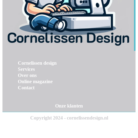
Cornelissen design
Services
Over ons
Online magazine
Contact
Onze klanten
Copyright 2024 - cornelissendesign.nl