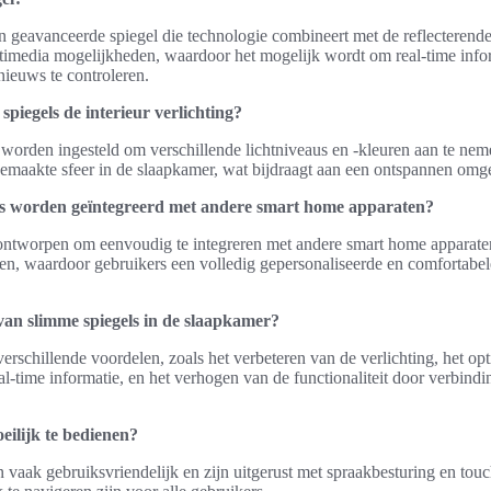
n geavanceerde spiegel die technologie combineert met de reflecterende 
timedia mogelijkheden, waardoor het mogelijk wordt om real-time info
ieuws te controleren.
piegels de interieur verlichting?
orden ingesteld om verschillende lichtniveaus en -kleuren aan te neme
maakte sfeer in de slaapkamer, wat bijdraagt aan een ontspannen omg
s worden geïntegreerd met andere smart home apparaten?
n ontworpen om eenvoudig te integreren met andere smart home apparate
aten, waardoor gebruikers een volledig gepersonaliseerde en comfortab
van slimme spiegels in de slaapkamer?
erschillende voordelen, zoals het verbeteren van de verlichting, het op
eal-time informatie, en het verhogen van de functionaliteit door verbin
eilijk te bedienen?
n vaak gebruiksvriendelijk en zijn uitgerust met spraakbesturing en tou