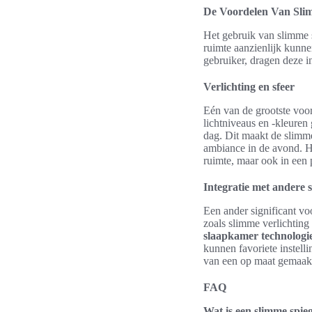
De Voordelen Van Slim
Het gebruik van slimme s
ruimte aanzienlijk kunn
gebruiker, dragen deze i
Verlichting en sfeer
Eén van de grootste voo
lichtniveaus en -kleure
dag. Dit maakt de slimm
ambiance in de avond. He
ruimte, maar ook in een 
Integratie met andere
Een ander significant vo
zoals slimme verlichtin
slaapkamer technologi
kunnen favoriete instel
van een op maat gemaakt
FAQ
Wat is een slimme spie