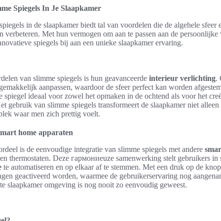
me Spiegels In Je Slaapkamer
piegels in de slaapkamer biedt tal van voordelen die de algehele sfeer e
en verbeteren. Met hun vermogen om aan te passen aan de persoonlijke
nnovatieve spiegels bij aan een unieke slaapkamer ervaring.
rdelen van slimme spiegels is hun geavanceerde
interieur verlichting
.
n gemakkelijk aanpassen, waardoor de sfeer perfect kan worden afgest
e spiegel ideaal voor zowel het opmaken in de ochtend als voor het cr
t gebruik van slimme spiegels transformeert de slaapkamer niet alleen 
plek waar men zich prettig voelt.
 smart home apparaten
ordeel is de eenvoudige integratie van slimme spiegels met andere
smar
g en thermostaten. Deze гармониeuze samenwerking stelt gebruikers in 
e
te automatiseren en op elkaar af te stemmen. Met een druk op de knop
lingen geactiveerd worden, waarmee de gebruikerservaring nog aangena
e slaapkamer omgeving is nog nooit zo eenvoudig geweest.
gel?