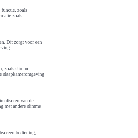
functie, zoals
rmatie zoals
n. Dit zorgt voor een
eving.
n, zoals slimme
ele slaapkameromgeving
timaliseren van de
ding met andere slimme
chscreen bediening,