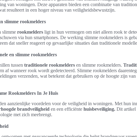
ming van woningen. Deze apparaten bieden een combinatie van tradition
wat resulteert in een hoger niveau van veiligheidsbewustzijn.
van slimme rookmelders
 slimme
rookmelders
ligt in hun vermogen om niet alleen rook te det
arschuwen via hun smartphones. De werking slimme rookmelders is geb
em dat sneller reageert op gevaarlijke situaties dan traditionele modell
ionele en slimme rookmelders
hillen tussen
traditionele rookmelders
en slimme rookmelders.
Tradit
arm af wanneer rook wordt gedetecteerd. Slimme rookmelders daarenteg
eldingen verzenden, wat betekent dat gebruikers op de hoogte zijn van 
mme Rookmelders In Je Huis
en aanzienlijke voordelen voor de veiligheid in woningen. Met hun inn
rhoogde brandveiligheid
en een efficiënte
huisbeveiliging.
Dit artikel
nologie met zich meebrengt.
heid
 ontworpen met geavanceerde technologie die helpt brandgevaar vroegti