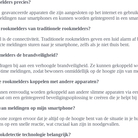
elders precies?
 geavanceerde apparaten die zijn aangesloten op het internet en gebru
meldingen naar smartphones en kunnen worden geïntegreerd in een sma
 rookmelders van traditionele rookmelders?
l is de connectiviteit. Traditionele rookmelders geven een luid alarm af b
e meldingen sturen naar je smartphone, zelfs als je niet thuis bent.
elders de brandveiligheid?
dragen bij aan een verhoogde brandveiligheid. Ze kunnen gekoppeld 
l-time meldingen, zodat bewoners onmiddellijk op de hoogte zijn van m
e rookmelders koppelen met andere apparaten?
nen eenvoudig worden gekoppeld aan andere slimme apparaten via een
staat om een geïntegreerd beveiligingsoplossing te creëren die je helpt bij
 van meldingen op mijn smartphone?
e zorgen ervoor dat je altijd op de hoogte bent van de situatie in je huis
s op een snelle reactie, wat cruciaal kan zijn in noodgevallen.
okdetectie technologie belangrijk?