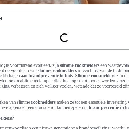
l
ologie voortdurend evolueert, zijn
slimme rookmelders
een waardevolle
kent de voordelen van
slimme rookmelders
in een huis, van de tradition
ie bijdragen aan
brandpreventie in huis
.
Slimme rookmelders
zijn ni
bieden ook real-time meldingen die direct op smartphones worden verz
ging verbeteren en zich veiliger voelen, wetende dat ze voorbereid zij
rken van slimme
rookmelders
maken ze tot een essentiële investerin
ieve apparaten een cruciale rol kunnen spelen in
brandpreventie in hu
elders?
rtegenwoordigen een nieuwe generatie van brandbeveiliging, waarbij te