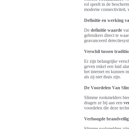
rol speelt in de bescher
moderne connectiviteit, 
Definitie en werking 
De
definitie waarde
van
gebruikers direct te wa
geavanceerd detectiesyste
Verschil tussen tradit
Er zijn belangrijke versc
geven enkel een luid al
het internet en kunnen m
als zij niet thuis zijn.
De Voordelen Van Sli
Slimme rookmelders bied
dragen ze bij aan een
ve
voordelen die deze tech
Verhoogde brandveilig
Slimme rookmelders zijn