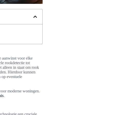
 aanwinst voor elke
ele rookdetectie tot
et alleen in staat om rook
onden. Hierdoor kunnen
n op eventuele
g voor moderne woningen.
is
.
chnologie een cruciale