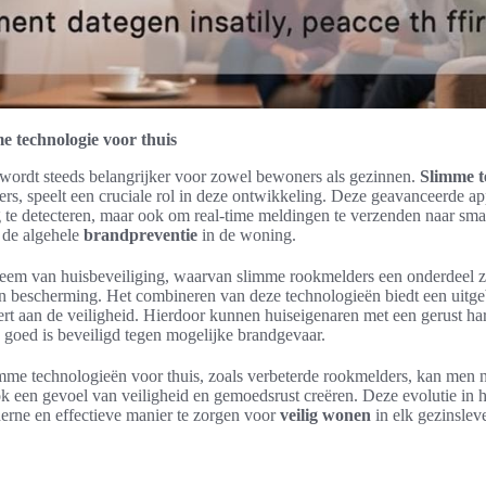
e technologie voor thuis
 wordt steeds belangrijker voor zowel bewoners als gezinnen.
Slimme t
rs, speelt een cruciale rol in deze ontwikkeling. Deze geavanceerde a
ig te detecteren, maar ook om real-time meldingen te verzenden naar sma
t de algehele
brandpreventie
in de woning.
steem van huisbeveiliging, waarvan slimme rookmelders een onderdeel 
en bescherming. Het combineren van deze technologieën biedt een uitge
vert aan de veiligheid. Hierdoor kunnen huiseigenaren met een gerust ha
goed is beveiligd tegen mogelijke brandgevaar.
imme technologieën voor thuis, zoals verbeterde rookmelders, kan men n
 een gevoel van veiligheid en gemoedsrust creëren. Deze evolutie in h
rne en effectieve manier te zorgen voor
veilig wonen
in elk gezinslev