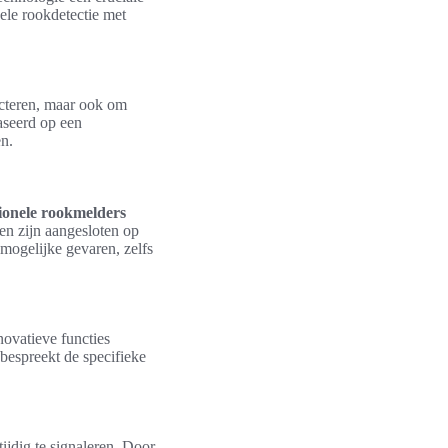
ele rookdetectie met
ecteren, maar ook om
aseerd op een
en.
ionele rookmelders
en zijn aangesloten op
mogelijke gevaren, zelfs
ovatieve functies
 bespreekt de specifieke
jdig te signaleren. Door