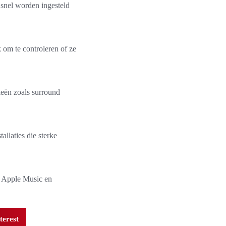
 snel worden ingesteld
k om te controleren of ze
ieën zoals surround
llaties die sterke
y, Apple Music en
terest