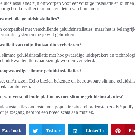
luidsinstallaties zijn ontworpen voor eenvoudige installatie en kunnen
oor gebruikers direct kunnen genieten van hun audio.
 met alle geluidsinstallaties?
 compatibel met verschillende geluidsinstallaties, maar het is belangrij
 voor de systemen die je wilt gebruiken.
waliteit van mijn thuisaudio verbeteren?
n slimme geluidsinstallatie met hoogwaardige luidsprekers en technolog
eluidskwaliteit thuis aanzienlijk worden verbeterd.
oogwaardige slimme geluidsinstallaties?
e, en Amazon Echo bieden bekende en betrouwbare slimme geluidsinsta
emak combineren.
 van verschillende platforms met slimme geluidsinstallaties?
uidsinstallaties ondersteunen populaire streamingdiensten zoals Spotif
 je toegang hebt tot een breed scala aan muziek.
Facebook
Twitter
LinkedIn
Pin