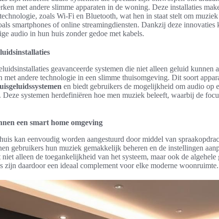
rken met andere slimme apparaten in de woning. Deze installaties mak
echnologie, zoals Wi-Fi en Bluetooth, wat hen in staat stelt om muziek
oals smartphones of online streamingdiensten. Dankzij deze innovaties
ge audio in hun huis zonder gedoe met kabels.
uidsinstallaties
eluidsinstallaties geavanceerde systemen die niet alleen geluid kunnen 
ren met andere technologie in een slimme thuisomgeving. Dit soort appa
uisgeluidssystemen
en biedt gebruikers de mogelijkheid om audio op e
. Deze systemen herdefiniëren hoe men muziek beleeft, waarbij de foc
innen een smart home omgeving
 huis kan eenvoudig worden aangestuurd door middel van spraakopdra
nen gebruikers hun muziek gemakkelijk beheren en de instellingen aan
 niet alleen de toegankelijkheid van het systeem, maar ook de algehele 
ies zijn daardoor een ideaal complement voor elke moderne woonruimte.