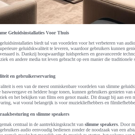
me Geluidsinstallaties Voor Thuis
eluidsinstallaties biedt tal van voordelen voor het verbeteren van audi
perieure geluidskwaliteit te leveren, waardoor gebruikers kunnen geni
eëvenaard is. Dankzij hoogwaardige luidsprekers en geavanceerde techn
iek en andere media tot leven gebracht op een manier die traditionele 
iteit en gebruikerservaring
liteit is een van de meest onmiskenbare voordelen van slimme geluidsin
e basweergave en heldere hoge tonen, kunnen gebruikers genieten van e
uziek en het bekijken van films een genot maakt. Dit draagt bij aan een
varing, wat vooral belangrijk is voor muziekliefhebbers en filmliefhebbe
aakbesturing en slimme speakers
sgemak centraal in de aantrekkingskracht van
slimme speakers
. Door m
gebruikers audio eenvoudig bedienen zonder de noodzaak van een afst