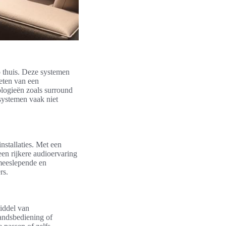
o thuis. Deze systemen
eten van een
ologieën zoals surround
systemen vaak niet
stallaties. Met een
en rijkere audioervaring
 meeslepende en
rs.
iddel van
andsbediening of