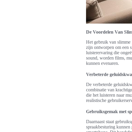
De Voordelen Van Slim
Het gebruik van slimme g
zijn ontworpen om een su
luisterervaring die ong
sound, worden films, muz
kunnen evenaren.
Verbeterde geluidskwal
De verbeterde geluidskwa
combinatie van krachtig
die het luisteren naar m
realistische gebruikerser
Gebruiksgemak met spr
Daarnaast staat gebruik
spraakbesturing kunnen 