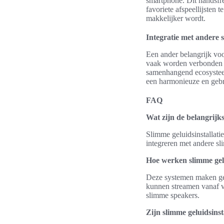
smartphone. Dit handsfre
favoriete afspeellijsten
makkelijker wordt.
Integratie met andere
Een ander belangrijk voo
vaak worden verbonden m
samenhangend ecosysteem 
een harmonieuze en gebr
FAQ
Wat zijn de belangrijks
Slimme geluidsinstallati
integreren met andere sli
Hoe werken slimme gel
Deze systemen maken geb
kunnen streamen vanaf v
slimme speakers.
Zijn slimme geluidsinsta