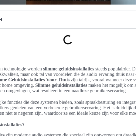
l
an technologie worden
slimme geluidsinstallaties
steeds populairder. D
skwaliteit, maar ook tal van voordelen die de audio-ervaring thuis naar 
me Geluidsinstallaties Voor Thuis
zijn talrijk, vooral wanneer deze
art home omgeving.
Slimme geluidsinstallaties
maken het mogelijk om a
en omgevingen, wat resulteert in een naadloze gebruikerservaring.
jke functies die deze systemen bieden, zoals spraakbesturing en integr
kers genieten van een verbeterde gebruikerservaring. Het is duidelijk 
n niet te negeren zijn, waardoor ze een ideale keuze zijn voor elke m
installaties?
ies
zijn moderne audio systemen die speciaal zijn ontworpen om draadl