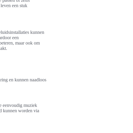
 passen of zelfs
 leven een stuk
luidsinstallaties kunnen
ardoor een
rbeteren, maar ook om
akt.
turing en kunnen naadloos
ze eenvoudig muziek
rd kunnen worden via