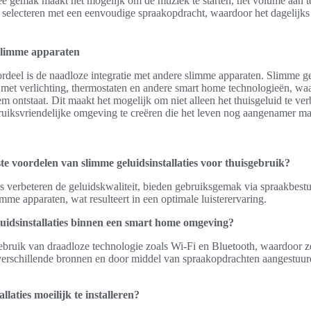
e gemak maakt het mogelijk om de muziek te starten, het volume aan te
 te selecteren met een eenvoudige spraakopdracht, waardoor het dagelijks
 slimme apparaten
rdeel is de naadloze integratie met andere slimme apparaten. Slimme ge
et verlichting, thermostaten en andere smart home technologieën, wa
ontstaat. Dit maakt het mogelijk om niet alleen het thuisgeluid te ve
uiksvriendelijke omgeving te creëren die het leven nog aangenamer ma
te voordelen van slimme geluidsinstallaties voor thuisgebruik?
es verbeteren de geluidskwaliteit, bieden gebruiksgemak via spraakbes
mme apparaten, wat resulteert in een optimale luisterervaring.
uidsinstallaties binnen een smart home omgeving?
ruik van draadloze technologie zoals Wi-Fi en Bluetooth, waardoor 
erschillende bronnen en door middel van spraakopdrachten aangestuu
llaties moeilijk te installeren?