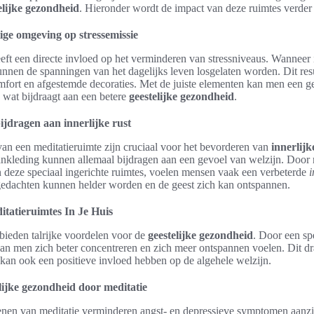
elijke gezondheid
. Hieronder wordt de impact van deze ruimtes verder 
ige omgeving op stressemissie
ft een directe invloed op het verminderen van stressniveaus. Wanneer
unnen de spanningen van het dagelijks leven losgelaten worden. Dit resu
omfort en afgestemde decoraties. Met de juiste elementen kan men een g
 wat bijdraagt aan een betere
geestelijke gezondheid
.
ijdragen aan innerlijke rust
van een meditatieruimte zijn cruciaal voor het bevorderen van
innerlijk
ankleding kunnen allemaal bijdragen aan een gevoel van welzijn. Door r
n deze speciaal ingerichte ruimtes, voelen mensen vaak een verbeterde
i
gedachten kunnen helder worden en de geest zich kan ontspannen.
tatieruimtes In Je Huis
 bieden talrijke voordelen voor de
geestelijke gezondheid
. Door een sp
kan men zich beter concentreren en zich meer ontspannen voelen. Dit dra
 kan ook een positieve invloed hebben op de algehele welzijn.
lijke gezondheid door meditatie
enen van meditatie verminderen angst- en depressieve symptomen aanzi