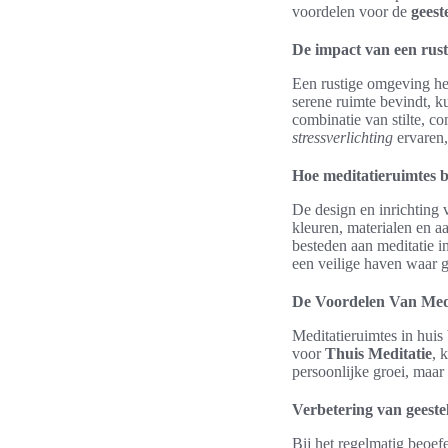
voordelen voor de
geest
De impact van een rust
Een rustige omgeving hee
serene ruimte bevindt, k
combinatie van stilte, c
stressverlichting
ervaren,
Hoe meditatieruimtes b
De design en inrichting 
kleuren, materialen en a
besteden aan meditatie i
een veilige haven waar 
De Voordelen Van Medi
Meditatieruimtes in huis
voor
Thuis Meditatie
, 
persoonlijke groei, maar
Verbetering van geeste
Bij het regelmatig beoef