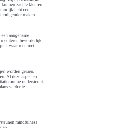
n, kunnen zachte kleuren
uurlijk licht een
uitnodigender maken.
an een aangename
 mediteren bevorderlijk
n plek waar men met
mogen worden gezien.
ken. Al deze aspecten
tatieroutine ondersteunt.
lans verder te
ersteunen mindfulness
nden.