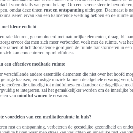
dacht voor details van groot belang. Om een serene sfeer te bevordere
lpen, omdat deze tinten
rust en ontspanning
uitdragen. Daarnaast is nat
 maximaliseren ervan kan een kalmerende werking hebben en de ruimte 
 met kleur en licht
neutrale kleuren, gecombineerd met natuurlijke elementen, draagt bij a
zorgt ervoor dat men zich meer verbonden voelt met de ruimte, wat het
ote ramen of lichtdoorlatende gordijnen de ruimte transformeren in ee
 zich kan concentreren op mindfulness.
n een effectieve meditatie ruimte
n er verschillende andere essentiële elementen die niet over het hoofd 
geurige kaarsen, en rustige muziek kunnen de algehele ervaring verrij
e creëren die uitnodigt tot mindfulness en daardoor de dagelijkse medi
vuldig te integreren, zal het gemakkelijker worden om de innerlijke ba
delen van
mindful wonen
te ervaren.
ste voordelen van een meditatieruimte in huis?
ren rust en ontspanning, verbeteren de geestelijke gezondheid en ond
n veilige haven waar men stress kan verlichten en innerlijke rust kan vi