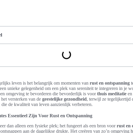
l
gelijks leven is het belangrijk om momenten van
rust en ontspanning
t
een unieke gelegenheid om een plek van sereniteit te integreren in je w
en omgeving te bevorderen die bevorderlijk is voor
thuis meditatie
en 
n het versterken van de
geestelijke gezondheid
, terwijl ze tegelijkerti
n
die de kwaliteit van leven aanzienlijk verbeteren.
es Essentieel Zijn Voor Rust en Ontspanning
eer dan alleen een fysieke plek; het fungeert als een bron voor
rust en
ontsnappen aan de dagelijkse drukte. Het creëren van zo’n omgeving he