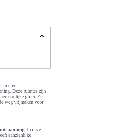
e creëren.
oning. Deze ruimtes zijn
persoonlijke groei. Ze
jd de weg vrijmaken voor
 ontspanning
. In deze
eft aanzienlijke