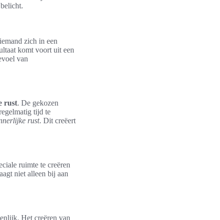
belicht.
 iemand zich in een
ltaat komt voort uit een
evoel van
e rust
. De gekozen
egelmatig tijd te
nnerlijke rust
. Dit creëert
eciale ruimte te creëren
agt niet alleen bij aan
enlijk. Het creëren van