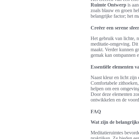
Ruimte Ontwerp
is aan
zoals blauw en groen he
belangrijke factor; het
Creëer een serene sfeer
Het gebruik van lichte, 
meditatie-omgeving. Dit 
maakt. Verder kunnen gr
gemak kan ontspannen en
Essentiële elementen va
Naast kleur en licht zij
Comfortabele zithoeken, 
helpen om een omgeving t
Door deze elementen zorg
ontwikkelen en de voor
FAQ
Wat zijn de belangrijk
Meditatieruimtes bevorde
praktijken. Ze bieden ee