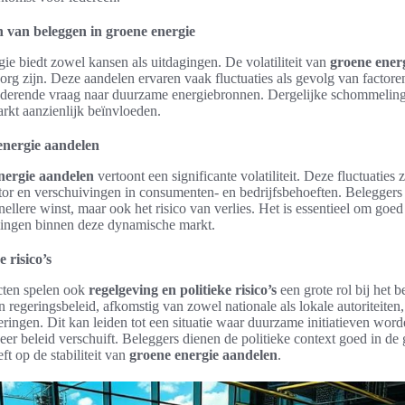
n van beleggen in groene energie
ie biedt zowel kansen als uitdagingen. De volatiliteit van
groene ener
org zijn. Deze aandelen ervaren vaak fluctuaties als gevolg van factore
nderende vraag naar duurzame energiebronnen. Dergelijke schommelin
rkt aanzienlijk beïnvloeden.
 energie aandelen
nergie aandelen
vertoont een significante volatiliteit. Deze fluctuaties 
tor en verschuivingen in consumenten- en bedrijfsbehoeften. Beleggers
nellere winst, maar ook het risico van verlies. Het is essentieel om goed
lingen binnen deze dynamische markt.
 risico’s
ecten spelen ook
regelgeving en politieke risico’s
een grote rol bij het 
n regeringsbeleid, afkomstig van zowel nationale als lokale autoriteiten
ringen. Dit kan leiden tot een situatie waar duurzame initiatieven wor
er beleid verschuift. Beleggers dienen de politieke context goed in de 
ft op de stabiliteit van
groene energie aandelen
.