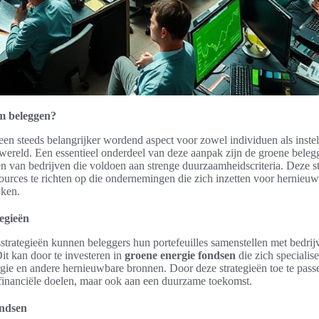
m beleggen?
een steeds belangrijker wordend aspect voor zowel individuen als instel
 wereld. Een essentieel onderdeel van deze aanpak zijn de groene belegg
zen van bedrijven die voldoen aan strenge duurzaamheidscriteria. Deze st
sources te richten op die ondernemingen die zich inzetten voor hernieu
jken.
egieën
trategieën kunnen beleggers hun portefeuilles samenstellen met bedrijv
Dit kan door te investeren in
groene energie fondsen
die zich specialis
ie en andere hernieuwbare bronnen. Door deze strategieën toe te passe
 financiële doelen, maar ook aan een duurzame toekomst.
ondsen