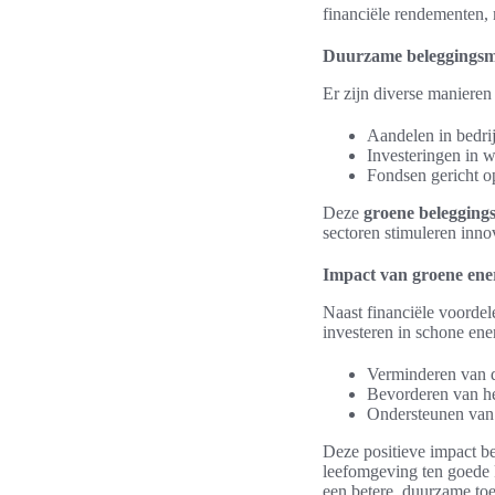
financiële rendementen, 
Duurzame beleggingsm
Er zijn diverse manieren
Aandelen in bedrij
Investeringen in 
Fondsen gericht o
Deze
groene belegging
sectoren stimuleren inno
Impact van groene ener
Naast financiële voordel
investeren in schone ener
Verminderen van 
Bevorderen van he
Ondersteunen van
Deze positieve impact be
leefomgeving ten goede 
een betere, duurzame to