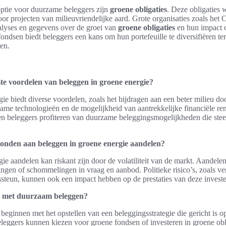
optie voor duurzame beleggers zijn
groene obligaties
. Deze obligaties
or projecten van milieuvriendelijke aard. Grote organisaties zoals het 
alyses en gegevens over de groei van
groene obligaties
en hun impact o
ondsen biedt beleggers een kans om hun portefeuille te diversifiëren ter
ten.
ste voordelen van beleggen in groene energie?
ie biedt diverse voordelen, zoals het bijdragen aan een beter milieu d
ame technologieën en de mogelijkheid van aantrekkelijke financiële r
en beleggers profiteren van duurzame beleggingsmogelijkheden die stee
rbonden aan beleggen in groene energie aandelen?
ie aandelen kan riskant zijn door de volatiliteit van de markt. Aandele
ngen of schommelingen in vraag en aanbod. Politieke risico’s, zoals ve
steun, kunnen ook een impact hebben op de prestaties van deze investe
 met duurzaam beleggen?
ginnen met het opstellen van een beleggingsstrategie die gericht is op
leggers kunnen kiezen voor groene fondsen of investeren in groene obli