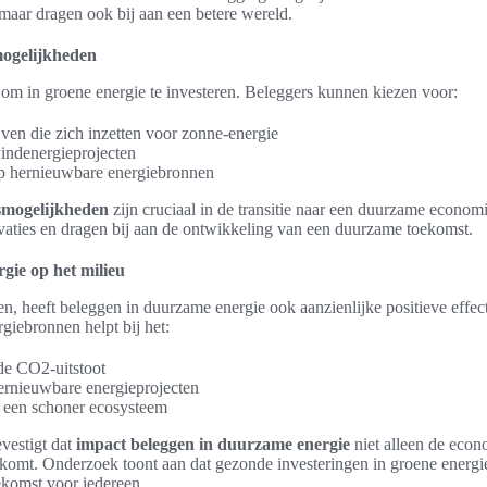
maar dragen ook bij aan een betere wereld.
ogelijkheden
 om in groene energie te investeren. Beleggers kunnen kiezen voor:
ven die zich inzetten voor zonne-energie
windenergieprojecten
p hernieuwbare energiebronnen
smogelijkheden
zijn cruciaal in de transitie naar een duurzame economi
vaties en dragen bij aan de ontwikkeling van een duurzame toekomst.
gie op het milieu
en, heeft beleggen in duurzame energie ook aanzienlijke positieve effec
giebronnen helpt bij het:
de CO2-uitstoot
rnieuwbare energieprojecten
 een schoner ecosysteem
vestigt dat
impact beleggen in duurzame energie
niet alleen de eco
komt. Onderzoek toont aan dat gezonde investeringen in groene energi
ekomst voor iedereen.