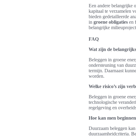
Een andere belangrijke 
kapitaal te verzamelen vo
bieden gedetailleerde an
in
groene obligaties
en f
belangrijke milieuprojec
FAQ
Wat zijn de belangrijk
Beleggen in groene energ
ondersteuning van duurz
termijn. Daarnaast kunn
worden.
Welke risico’s zijn ve
Beleggen in groene energ
technologische veranderi
regelgeving en overheids
Hoe kan men beginnen
Duurzaam beleggen kan be
duurzaamheidcriteria. Be