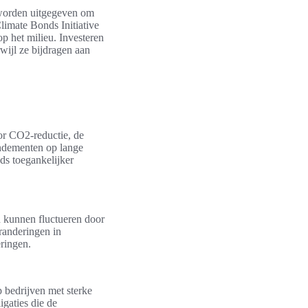
 worden uitgegeven om
Climate Bonds Initiative
p het milieu. Investeren
wijl ze bijdragen aan
oor CO2-reductie, de
endementen op lange
ds toegankelijker
n kunnen fluctueren door
randeringen in
ringen.
 bedrijven met sterke
gaties die de