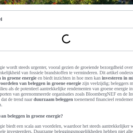
l
ie wordt steeds urgenter, vooral gezien de groeiende bezorgdheid ove
elijkheid van fossiele brandstoffen te verminderen. Dit artikel onder
 in groene energie
en biedt inzichten in hoe men kan
investeren in m
 voordelen van beleggen in groene energie
zijn veelzijdig; beleggers 
ilieu als de potentieel aantrekkelijke rendementen van groene energie in
orten van gerenommeerde organisaties zoals BloombergNEF en de Int
dat de trend naar
duurzaam beleggen
toenemend financieel rendement
n.
van beleggen in groene energie?
ie biedt een scala aan voordelen, waardoor het steeds aantrekkelijker
ionele investeerders. Duurzame beleggingsmogelijkheden hebben niet alle