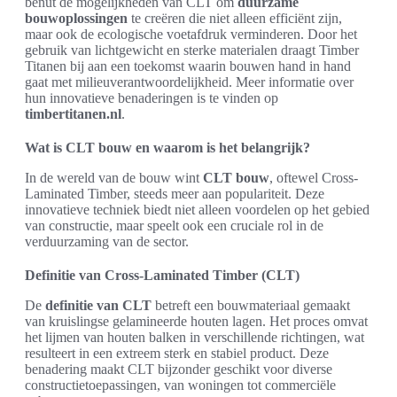
benut de mogelijkheden van CLT om
duurzame
bouwoplossingen
te creëren die niet alleen efficiënt zijn,
maar ook de ecologische voetafdruk verminderen. Door het
gebruik van lichtgewicht en sterke materialen draagt Timber
Titanen bij aan een toekomst waarin bouwen hand in hand
gaat met milieuverantwoordelijkheid. Meer informatie over
hun innovatieve benaderingen is te vinden op
timbertitanen.nl
.
Wat is CLT bouw en waarom is het belangrijk?
In de wereld van de bouw wint
CLT bouw
, oftewel Cross-
Laminated Timber, steeds meer aan populariteit. Deze
innovatieve techniek biedt niet alleen voordelen op het gebied
van constructie, maar speelt ook een cruciale rol in de
verduurzaming van de sector.
Definitie van Cross-Laminated Timber (CLT)
De
definitie van CLT
betreft een bouwmateriaal gemaakt
van kruislingse gelamineerde houten lagen. Het proces omvat
het lijmen van houten balken in verschillende richtingen, wat
resulteert in een extreem sterk en stabiel product. Deze
benadering maakt CLT bijzonder geschikt voor diverse
constructietoepassingen, van woningen tot commerciële