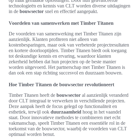
op maat gemaakte oplossingen. Door hun geavanceerde
technologieën en kennis van CLT worden diverse uitdagingen
in de
bouwsector
snel en effectief aangepakt.
Voordelen van samenwerken met Timber Titanen
De voordelen van samenwerking met Timber Titanen zijn
aanzienlijk. Klanten profiteren niet alleen van
kostenbesparingen, maar ook van verbeterde projectresultaten
en kortere doorlooptijden. Timber Titanen biedt ook toegang
tot deskundige kennis en ervaring, waardoor klanten
zekerheid hebben dat hun projecten op de beste manier
worden uitgevoerd. Het partnerschap met Timber Titanen is
dan ook een stap richting succesvol en duurzaam bouwen.
Hoe Timber Titanen de bouwsector revolutioneert
Timber Titanen heeft de
bouwsector
al aanzienlijk veranderd
door CLT integraal te verwerken in verschillende projecten.
Deze aanpak heeft de focus gelegd op functionaliteit en
esthetiek, terwijl ook
duurzaamheid
hoog in het vaandel
staat. Door innovatieve methodes te combineren met echt
vakmanschap, speelt Timber Titanen een essentiële rol in de
toekomst van de bouwsector, waarbij de voordelen van CLT
optimaal worden benut.