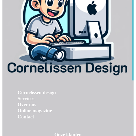
Cornelissen design
Services
Over ons
Online magazine
Contact
Onze klanten