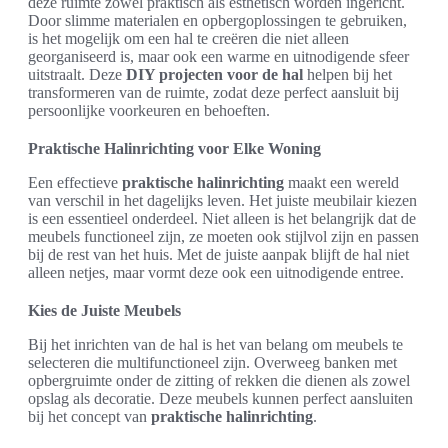
deze ruimte zowel praktisch als esthetisch worden ingericht.
Door slimme materialen en opbergoplossingen te gebruiken,
is het mogelijk om een hal te creëren die niet alleen
georganiseerd is, maar ook een warme en uitnodigende sfeer
uitstraalt. Deze
DIY projecten voor de hal
helpen bij het
transformeren van de ruimte, zodat deze perfect aansluit bij
persoonlijke voorkeuren en behoeften.
Praktische Halinrichting voor Elke Woning
Een effectieve
praktische halinrichting
maakt een wereld
van verschil in het dagelijks leven. Het juiste meubilair kiezen
is een essentieel onderdeel. Niet alleen is het belangrijk dat de
meubels functioneel zijn, ze moeten ook stijlvol zijn en passen
bij de rest van het huis. Met de juiste aanpak blijft de hal niet
alleen netjes, maar vormt deze ook een uitnodigende entree.
Kies de Juiste Meubels
Bij het inrichten van de hal is het van belang om meubels te
selecteren die multifunctioneel zijn. Overweeg banken met
opbergruimte onder de zitting of rekken die dienen als zowel
opslag als decoratie. Deze meubels kunnen perfect aansluiten
bij het concept van
praktische halinrichting
.