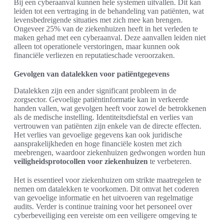
Bij een cyberaanval kunnen hele systemen uitvallen. Dit kan
leiden tot een vertraging in de behandeling van patiënten, wat
levensbedreigende situaties met zich mee kan brengen.
Ongeveer 25% van de ziekenhuizen heeft in het verleden te
maken gehad met een cyberaanval. Deze aanvallen leiden niet
alleen tot operationele verstoringen, maar kunnen ook
financiële verliezen en reputatieschade veroorzaken.
Gevolgen van datalekken voor patiëntgegevens
Datalekken zijn een ander significant probleem in de
zorgsector. Gevoelige patiëntinformatie kan in verkeerde
handen vallen, wat gevolgen heeft voor zowel de betrokkenen
als de medische instelling. Identiteitsdiefstal en verlies van
vertrouwen van patiënten zijn enkele van de directe effecten.
Het verlies van gevoelige gegevens kan ook juridische
aansprakelijkheden en hoge financiële kosten met zich
meebrengen, waardoor ziekenhuizen gedwongen worden hun
veiligheidsprotocollen voor ziekenhuizen
te verbeteren.
Het is essentieel voor ziekenhuizen om strikte maatregelen te
nemen om datalekken te voorkomen. Dit omvat het coderen
van gevoelige informatie en het uitvoeren van regelmatige
audits. Verder is continue training voor het personeel over
cyberbeveiliging een vereiste om een veiligere omgeving te