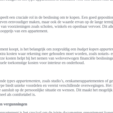
peelt een cruciale rol in de beslissing om te kopen. Een goed gepositi
s leven eenvoudiger maken, maar ook de waarde ervan op de lange termi
d van voorzieningen zoals scholen, winkels en openbaar vervoer. Dit all
koopprijs van een appartement.
ment koopt, is het belangrijk om zorgvuldig een
budget kopen apparte
extra kosten waar rekening mee gehouden moet worden, zoals notaris- en
deze kosten helpt bij het nemen van weloverwogen financiële beslissin
uele toekomstige kosten voor interieur en onderhoud.
lende
types appartementen
, zoals studio’s, eenkamerappartementen of g
ype biedt unieke voordelen en vereist verschillende overwegingen. Het 
te aansluit op de persoonlijke situatie en wensen. Dit maakt het mogeli
eel als comfortabel is.
en vergunningen
ppartement is het cruciaal om de juiste
documenten appartement kope