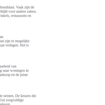
houdslast. Vaak zijn de
blijft voor andere zaken.
inkels, restaurants en
aan
st zijn er mogelijke
an verlagen. Het is
aarheid van
ag naar woningen in
ankoop en de juiste
 te nemen. De keuzes die
 Een zorgvuldige
aankoop.