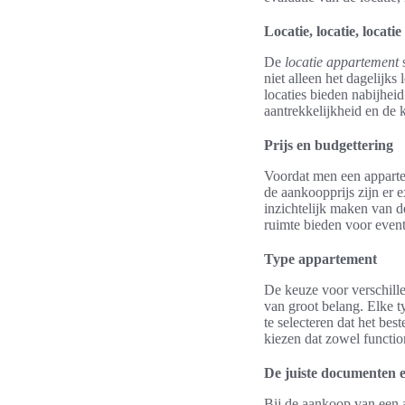
Locatie, locatie, locatie
De
locatie appartement
s
niet alleen het dagelijk
locaties bieden nabijhei
aantrekkelijkheid en de 
Prijs en budgettering
Voordat men een apparte
de aankoopprijs zijn er 
inzichtelijk maken van 
ruimte bieden voor event
Type appartement
De keuze voor verschil
van groot belang. Elke t
te selecteren dat het bes
kiezen dat zowel function
De juiste documenten 
Bij de aankoop van een a