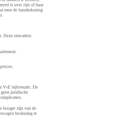
erd is over zijn of haar
dat men de handtekening
n.
n. Deze omvatten:
artement.
proces.
de
VvE informatie
. De
 geen juridische
complicaties.
e hoogte zijn van de
erwogen beslissing te