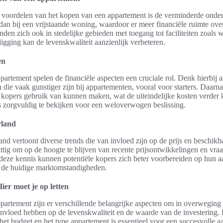
e voordelen van het kopen van een appartement is de verminderde onder
an bij een vrijstaande woning, waardoor er meer financiële ruimte over
den zich ook in stedelijke gebieden met toegang tot faciliteiten zoals w
igging kan de levenskwaliteit aanzienlijk verbeteren.
en
partement spelen de financiële aspecten een cruciale rol. Denk hierbij 
ie vaak gunstiger zijn bij appartementen, vooral voor starters. Daarnaa
kopers gebruik van kunnen maken, wat de uiteindelijke kosten verder k
s zorgvuldig te bekijken voor een weloverwogen beslissing.
rland
 vertoont diverse trends die van invloed zijn op de prijs en beschikb
ttig om op de hoogte te blijven van recente prijsontwikkelingen en vra
deze kennis kunnen potentiële kopers zich beter voorbereiden op hun a
 de huidige marktomstandigheden.
er moet je op letten
partement zijn er verschillende belangrijke aspecten om in overweging
vloed hebben op de levenskwaliteit en de waarde van de investering.
, het budget en het type appartement is essentieel voor een succesvolle 