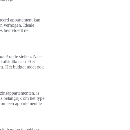
oneerd appartement kan
jn verhogen. Ideale
es beïnvloedt de
ment
op te stellen. Naast
 afsluitkosten. Het
gen. Het budget moet ook
ezinsappartementen, is
is belangrijk om het type
jk om een appartement te
n
in handen te hebben.