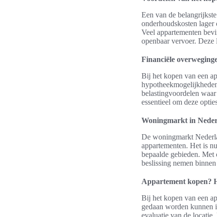
Een van de belangrijkst
onderhoudskosten lager d
Veel appartementen bevin
openbaar vervoer. Deze l
Financiële overweging
Bij het kopen van een ap
hypotheekmogelijkheden d
belastingvoordelen waar 
essentieel om deze optie
Woningmarkt in Nede
De woningmarkt Nederland
appartementen. Het is nu
bepaalde gebieden. Met 
beslissing nemen binnen
Appartement kopen? Hi
Bij het kopen van een ap
gedaan worden kunnen in
evaluatie van de locatie