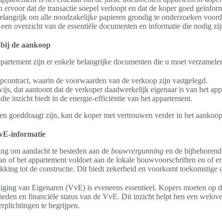
rvoor dat de transactie soepel verloopt en dat de koper goed geïnforme
elangrijk om alle noodzakelijke papieren grondig te onderzoeken voor
 een overzicht van de essentiële documenten en informatie die nodig zij
 bij de aankoop
ppartement zijn er enkele belangrijke documenten die u moet verzamele
pcontract, waarin de voorwaarden van de verkoop zijn vastgelegd.
js, dat aantoont dat de verkoper daadwerkelijk eigenaar is van het app
die inzicht biedt in de energie-efficiëntie van het appartement.
 goeddraagt zijn, kan de koper met vertrouwen verder in het aankoop
E-informatie
lang om aandacht te besteden aan de
bouwvergunning
en de bijbehoren
 of het appartement voldoet aan de lokale bouwvoorschriften en of er
kking tot de constructie. Dit biedt zekerheid en voorkomt toekomstige 
niging van Eigenaren (VvE) is eveneens essentieel. Kopers moeten op d
heden en financiële status van de VvE. Dit inzicht helpt hen een welov
plichtingen te begrijpen.