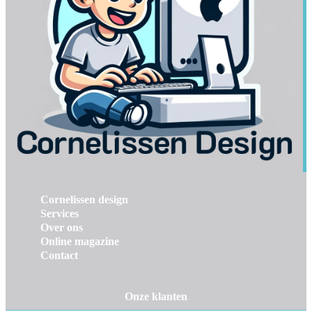
Cornelissen design
Services
Over ons
Online magazine
Contact
Onze klanten