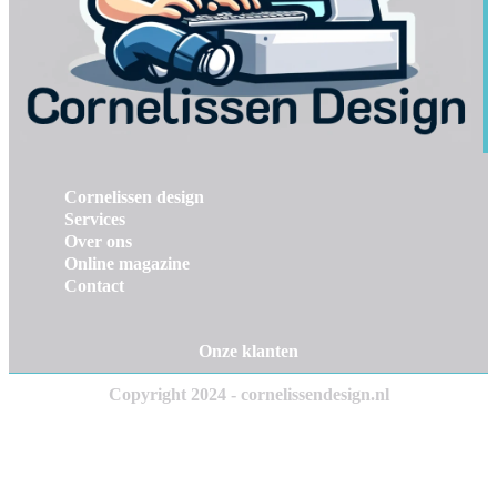
Cornelissen design
Services
Over ons
Online magazine
Contact
Onze klanten
Copyright 2024 - cornelissendesign.nl